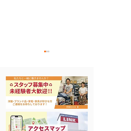
エアコン祭り開
夏に向けて冷凍庫！大量
品揃え❗️