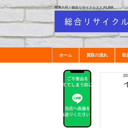
熊本八代｜総合リサイクルストアLINK
ホーム
買取の流れ
取
2
ご不要品を
捨ててしまう前に！
当店へ画像を
お送りください！