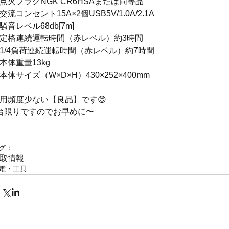
点火プラグNGK CR6HSAまたは同等品
交流コンセント15A×2個USB5V/1.0A/2.1A
騒音レベル68db[7m]
定格連続運転時間（赤レベル）約3時間
1/4負荷連続運転時間（赤レベル）約7時間
本体重量13kg
本体サイズ（W×D×H）430×252×400mm
用頻度少ない【良品】です😊
台限りですのでお早めに〜
グ：
取情報
電・工具