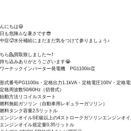
んにちは😃
日も危険⚠️な暑さです😎
中症🥵水分補給にまだまだ気をつけて参りましょう♪
ちら💁買取致しました〜⤴️
持ち込みありがとうございます😭
ワーテックインバーター発電機　PG1100is👏
形式番号PG1100is・定格出力1.1kVA・定格電圧100V・定格電
定格周波数50/60Hz（切替式）
始動方法リコイルスタート
燃料無鉛ガソリン（自動車用レギュラーガソリン）
燃料タンク容量2.5リットル
エンジンオイルSE級以上の4ストロークガソリンエンジンオイ
エンジンオイル規定量0.35リットル