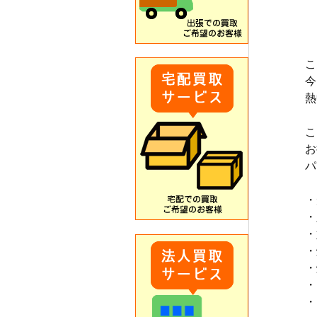
こ
今
熱
こ
お
パ
・
・
・
・
・
・
・