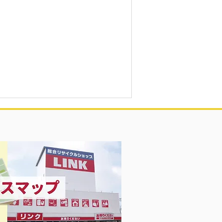
凍庫！大量品揃え❗️