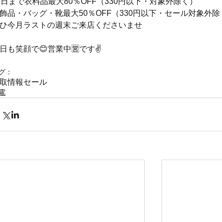
1日まで衣料品最大80％OFF（330円以下・対象外除く）
飾品・バッグ・靴最大50％OFF（330円以下・セール対象外除
ひ今月ラストの週末ご来店くださいませ
日も笑顔で😊営業中🈺です✌️
グ：
取情報
セール
電