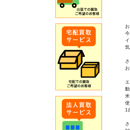
お
今
イ
気
さ
お
エ
動
米
使
1
さ