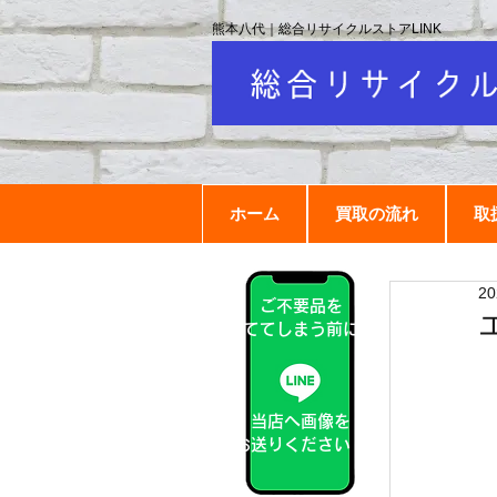
熊本八代｜総合リサイクルストアLINK
ホーム
買取の流れ
取
2
ご不要品を
捨ててしまう前に！
当店へ画像を
お送りください！