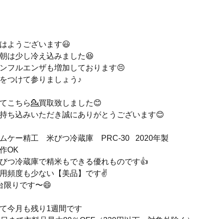
はようございます😃
朝は少し冷え込みました😆
ンフルエンザも増加しております😣
をつけて参りましょう♪
てこちら💁買取致しました😊
持ち込みいただき誠にありがとうございます😊
ムケー精工　米びつ冷蔵庫　PRC-30   2020年製
作OK
びつ冷蔵庫で精米もできる優れものです👍
用頻度も少ない【美品】です✌️
台限りです〜😄
て今月も残り1週間です