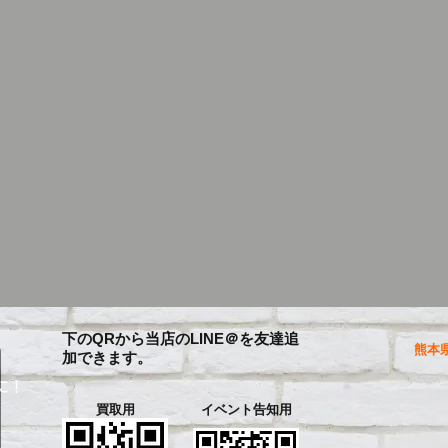
下のQRから当店のLINE＠を友達追
熊本県
加できます。
に！
買取用
イベント告知用