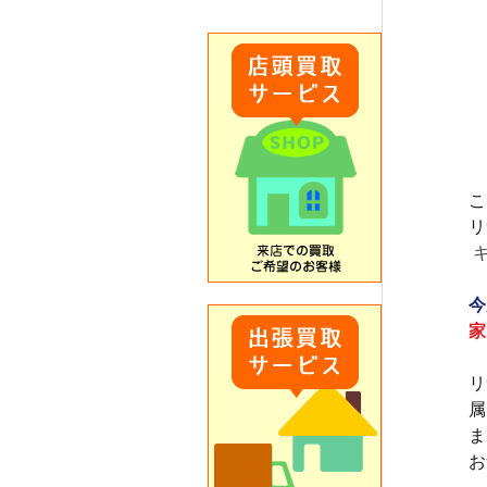
こ
リ
 
今
家
リ
属
ま
お