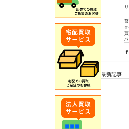
リ
営
タ
買
パ
最新記事