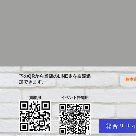
下のQRから当店のLINE＠を友達追
熊本県
加できます。
に！
買取用
イベント告知用
を
い！