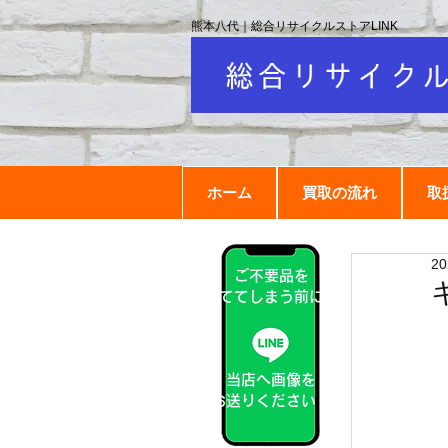
熊本八代｜総合リサイクルストアLINK
ホーム
買取の流れ
取
2
ご不要品を
捨ててしまう前に！
当店へ画像を
お送りください！