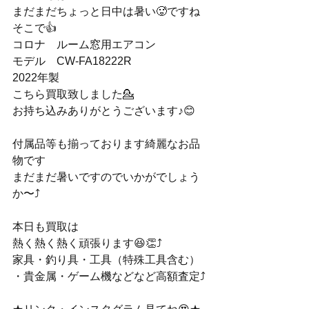
まだまだちょっと日中は暑い🥵ですね
そこで👍
コロナ　ルーム窓用エアコン　
モデル　CW-FA18222R
2022年製
こちら買取致しました💁
お持ち込みありがとうございます♪😊
付属品等も揃っております綺麗なお品
物です
まだまだ暑いですのでいかがでしょう
か〜⤴️
本日も買取は
熱く熱く熱く頑張ります😆👏⤴️
家具・釣り具・工具（特殊工具含む）
・貴金属・ゲーム機などなど高額査定⤴️