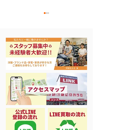
エアコン祭り開
夏に向けて冷凍庫！大量
品揃え❗️