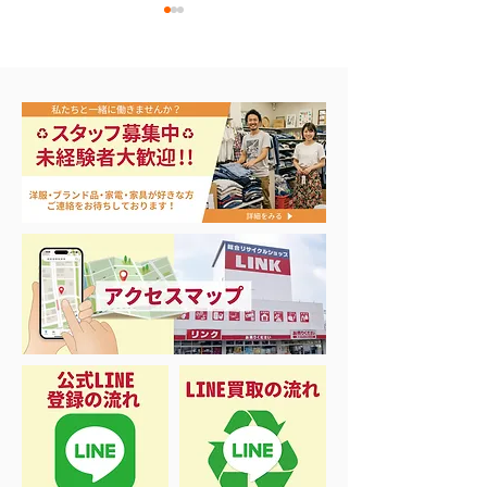
リール各種買取致しまし
ジョンボート B
た♡
ミボート買取まし