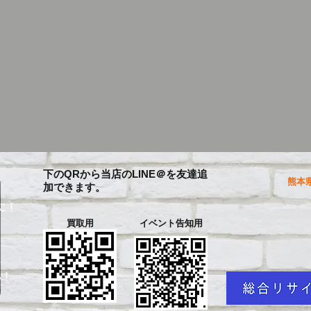
下のQRから当店のLINE＠を友達追
熊本県
加できます。
に！
買取用
イベント告知用
を
い！