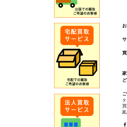
お
サ
買
　
家
ど
ご
タ
買
家