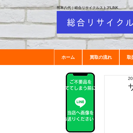
熊本八代｜総合リサイクルストアLINK
ホーム
買取の流れ
取
2
ご不要品を
捨ててしまう前に！
当店へ画像を
お送りください！