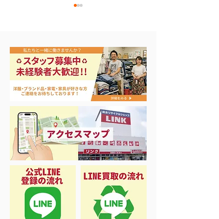
リール各種買取致しまし
ジョンボート B
た♡
ミボート買取まし