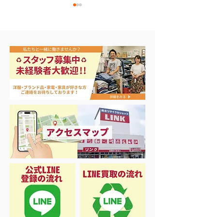
リール各種買取致しまし
ジョンボート B
た♡
ミボート買取まし