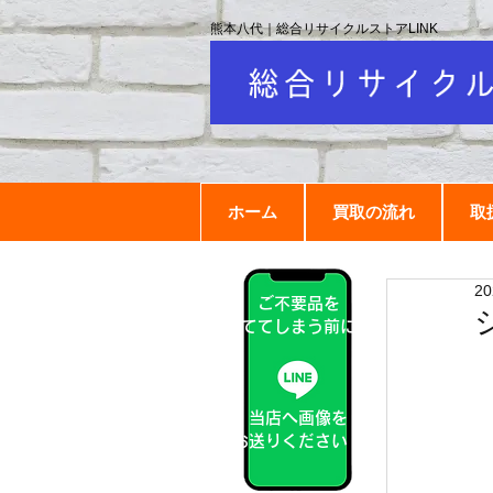
熊本八代｜総合リサイクルストアLINK
ホーム
買取の流れ
取
2
ご不要品を
捨ててしまう前に！
当店へ画像を
お送りください！