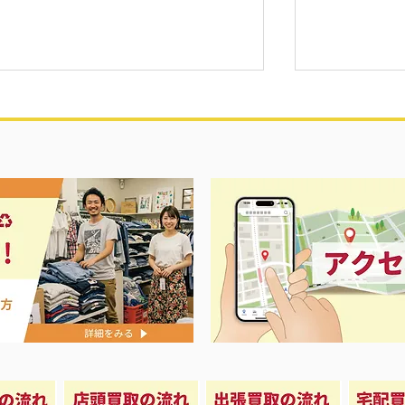
プ開催中‼️
リール各種