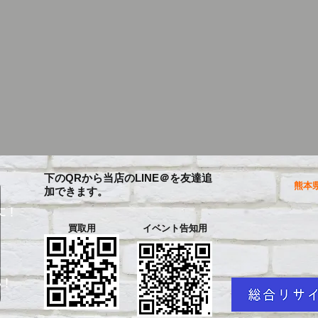
下のQRから当店のLINE＠を友達追
熊本県
加できます。
に！
買取用
イベント告知用
を
い！