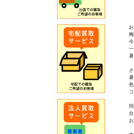
お
梅
今
一
暑
さ
暑
色
コ
同
台
お