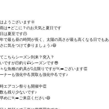
はようございます🌞
雨は☂️どこに？のお天気と夏日です
日は夏至です🫠
年で最も昼の時間が長く、太陽の高さが最も高くなる日でもあ
さに気をつけて参りましょう♪😆
てこちらシーズン到来？突入？
いですが🫠釣り🎣シーズンです😎
々な魚種の釣具が1点限りですが🏃‍➡️ございます👏
ーナーも強化中💪買取も強化中💪です♪
時エアコン祭りも開催中👏
数も残り少ないです♪
早めに🏃‍➡️ご来店ください😄