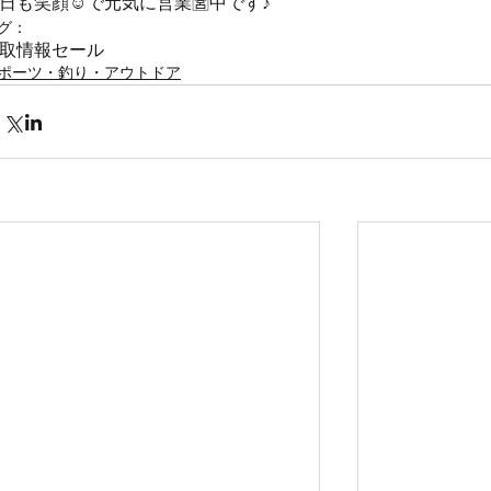
日も笑顔☺️で元気に営業🈺中です♪
グ：
取情報
セール
ポーツ・釣り・アウトドア