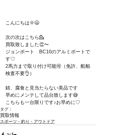
こんにちは🌞😃
次の次はこちら💁
買取致しました👏〜
ジョンボート　BC10のアルミボートで
す♡
2馬力まで取り付け可能🉑（免許、船舶
検査不要👌）
錆、腐食と見当たらない美品です
早めにメンテして品台致します😅
こちらも一台限りです♪お早めに♡
タグ：
買取情報
スポーツ・釣り・アウトドア