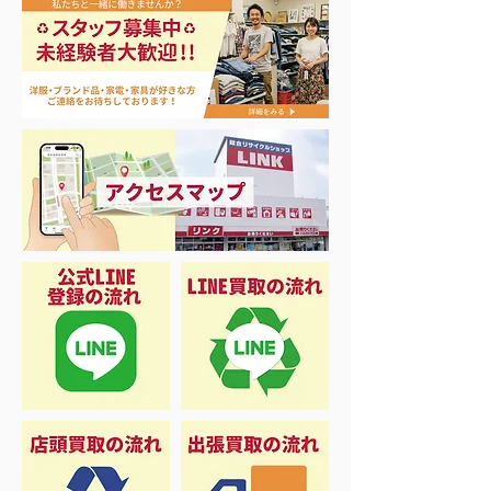
リール各種買取致しまし
今日から5月！
た♡
した♡