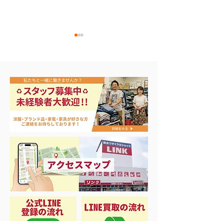
ヤエス 無線機 FT-
任天堂Switch有
897D買取り致しました
ル買取致しました