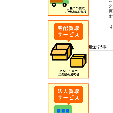
営
タ
買
家
最新記事