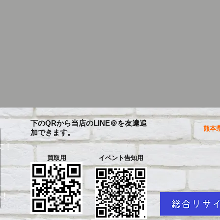
下のQRから当店のLINE＠を友達追
熊本県
加できます。
に！
買取用
イベント告知用
を
い！