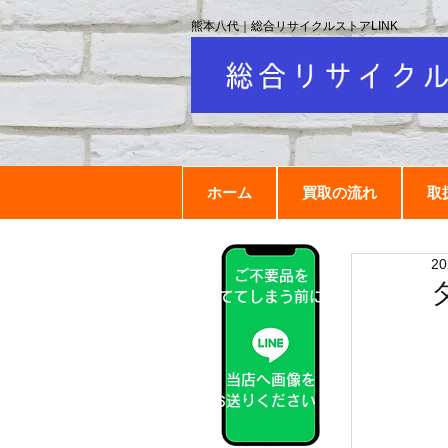
熊本八代｜総合リサイクルストアLINK
ホーム
買取の流れ
取
2
ご不要品を
捨ててしまう前に！
当店へ画像を
お送りください！