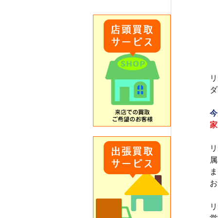
リ
ダ
今
家
リ
属
ま
お
リ