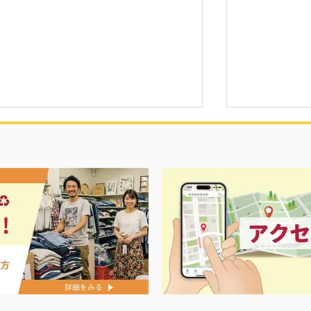
プ開催中‼️
リール各種