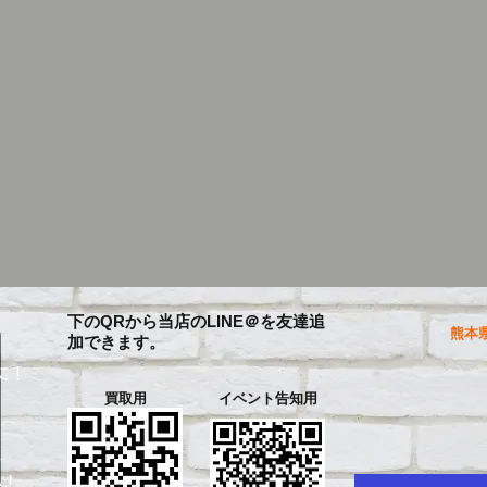
下のQRから当店のLINE＠を友達追
熊本県
加できます。
に！
買取用
イベント告知用
を
い！