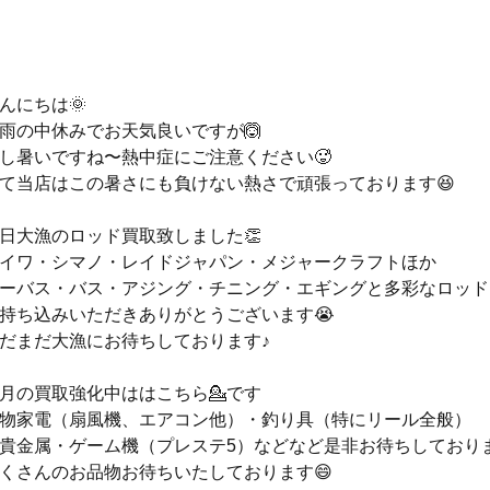
んにちは🌞
雨の中休みでお天気良いですが🙆
し暑いですね〜熱中症にご注意ください🥵
て当店はこの暑さにも負けない熱さで頑張っております😆
日大漁のロッド買取致しました👏
イワ・シマノ・レイドジャパン・メジャークラフトほか
ーバス・バス・アジング・チニング・エギングと多彩なロッド
持ち込みいただきありがとうございます😭
だまだ大漁にお待ちしております♪
月の買取強化中ははこちら💁です
物家電（扇風機、エアコン他）・釣り具（特にリール全般）
貴金属・ゲーム機（プレステ5）などなど是非お待ちしており
くさんのお品物お待ちいたしております😄