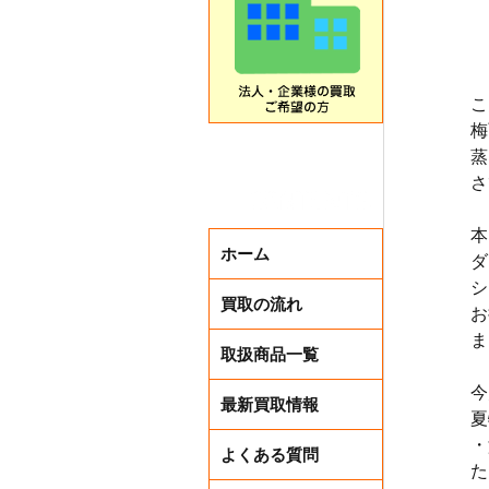
こ
梅
蒸
さ
本
ホーム
ダ
シ
買取の流れ
お
ま
取扱商品一覧
今
最新買取情報
夏
・
よくある質問
た