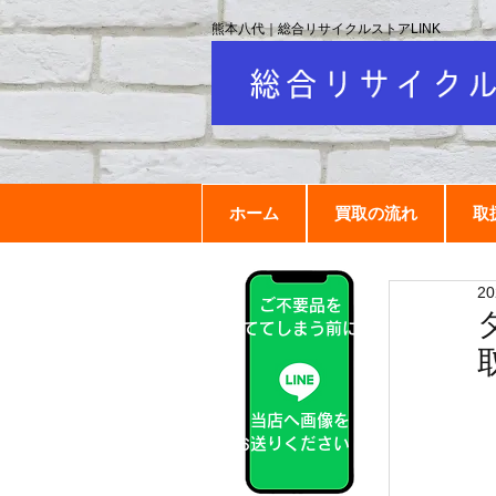
熊本八代｜総合リサイクルストアLINK
ホーム
買取の流れ
取
2
ご不要品を
捨ててしまう前に！
当店へ画像を
お送りください！