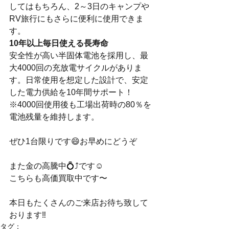
してはもちろん、2～3日のキャンプや
RV旅行にもさらに便利に使用できま
す。
10年以上毎日使える長寿命
安全性が高い半固体電池を採用し、最
大4000回の充放電サイクルがありま
す。日常使用を想定した設計で、安定
した電力供給を10年間サポート！
※4000回使用後も工場出荷時の80％を
電池残量を維持します。
ぜひ1台限りです😄お早めにどうぞ
また金の高騰中💍⤴️です☺️
こちらも高価買取中です〜
本日もたくさんのご来店お待ち致して
おります‼️
タグ：