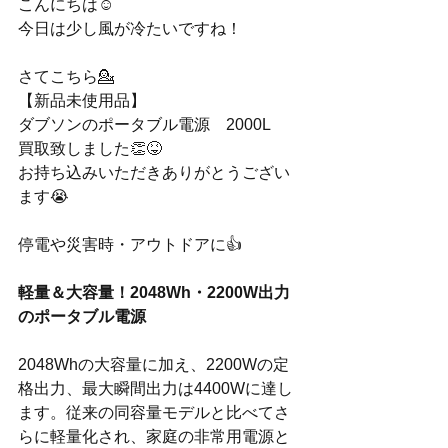
こんにちは☺️
今日は少し風が冷たいですね！
さてこちら💁
【新品未使用品】
ダブソンのポータブル電源　2000L
買取致しました👏😝
お持ち込みいただきありがとうござい
ます😭
停電や災害時・アウトドアに👍
軽量＆大容量！2048Wh・2200W出力
のポータブル電源
2048Whの大容量に加え、2200Wの定
格出力、最大瞬間出力は4400Wに達し
ます。従来の同容量モデルと比べてさ
らに軽量化され、家庭の非常用電源と