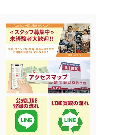
工具大量買取🛠️
マキタ電動工具他買取‼️致
しました