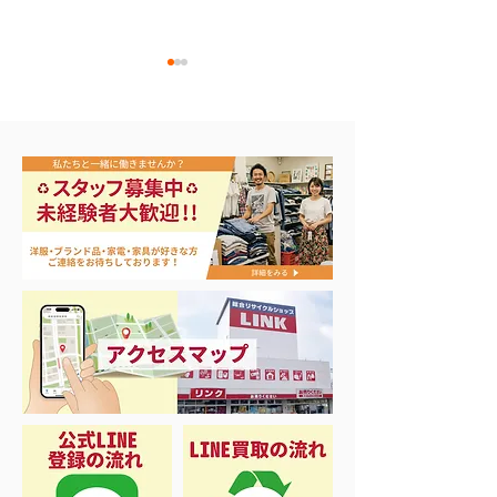
ナイキ＆X-Girl 衣料＆ス
3日間限定 衣
ニーカー大量入荷
品 50%OFF