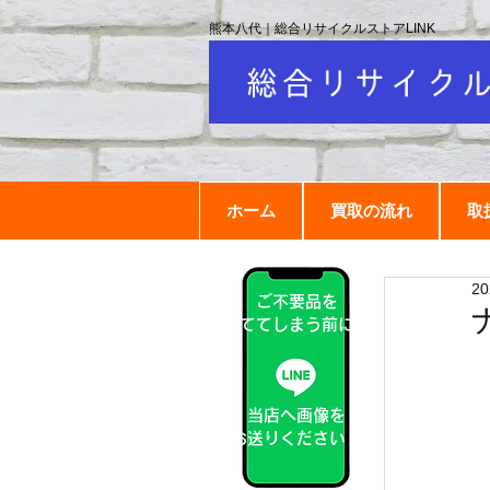
熊本八代｜総合リサイクルストアLINK
ホーム
買取の流れ
取
2
ご不要品を
捨ててしまう前に！
当店へ画像を
お送りください！