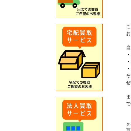
こ
お
当
・
・
・
そ
ぜ
ま
で
　
タ
買