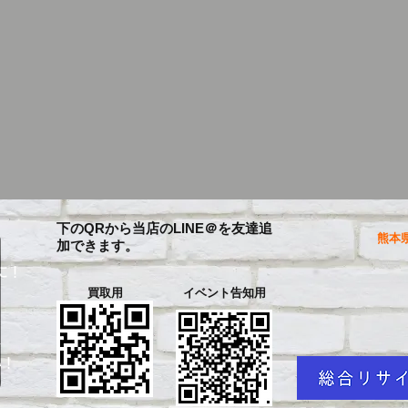
下のQRから当店のLINE＠を友達追
熊本県
加できます。
に！
買取用
イベント告知用
を
い！