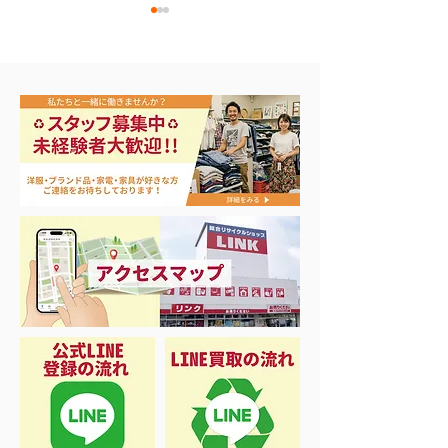
🎣シーズンイン‼️
バカラ シャンパングラ
ス買取！