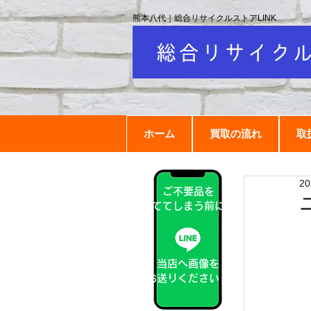
熊本八代｜総合リサイクルストアLINK
ホーム
買取の流れ
取
2
ご不要品を
捨ててしまう前に！
当店へ画像を
お送りください！