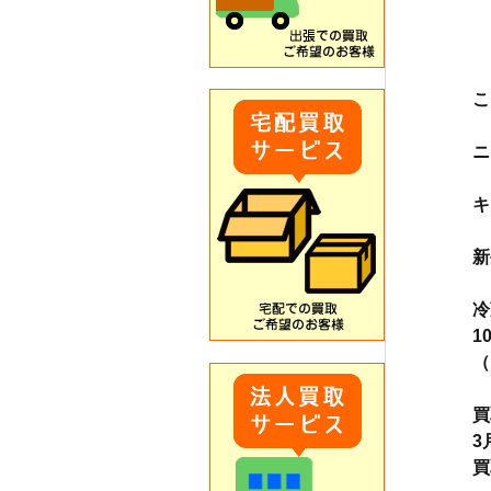
こ
ニ
キ
新
冷
1
（
買
3
買