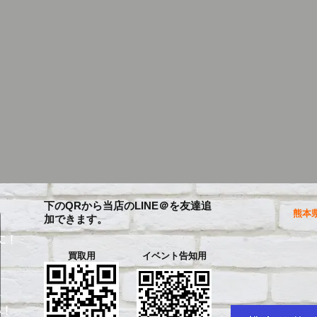
下のQRから当店のLINE＠を友達追
熊本県
加できます。
に！
買取用
イベント告知用
を
い！