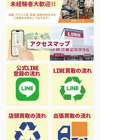
エアコン祭り開
夏に向けて冷凍庫！大量
品揃え❗️