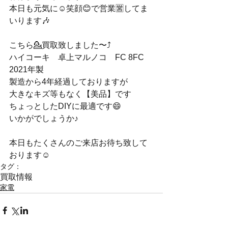
本日も元気に☺️笑顔😊で営業🈺してま
いります🎶
こちら💁買取致しました〜⤴️
ハイコーキ　卓上マルノコ　FC 8FC  
2021年製
製造から4年経過しておりますが
大きなキズ等もなく【美品】です
ちょっとしたDIYに最適です😄
いかがでしょうか♪
本日もたくさんのご来店お待ち致して
おります☺️
タグ：
買取情報
家電