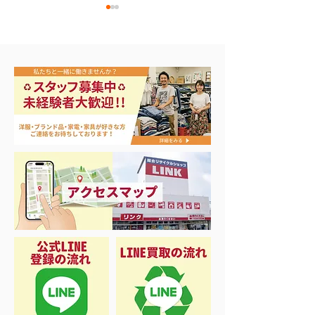
エアコン祭り開
夏に向けて冷凍庫！大量
品揃え❗️