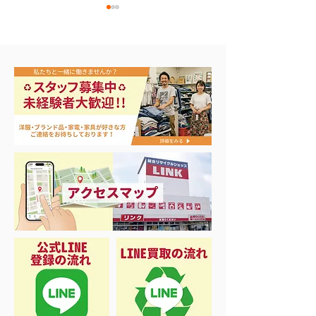
エアコン祭り開
夏に向けて冷凍庫！大量
品揃え❗️