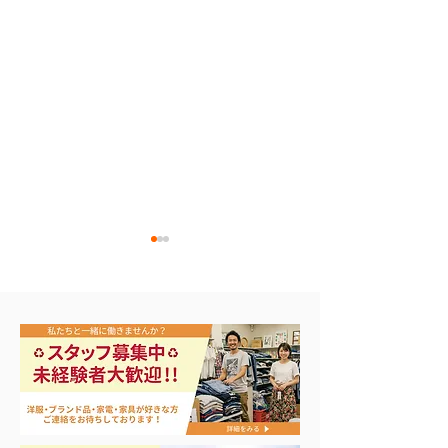
アップル アイパッド
ASUS ノート
E510M
第9世代 MK2K3J/A
64GB