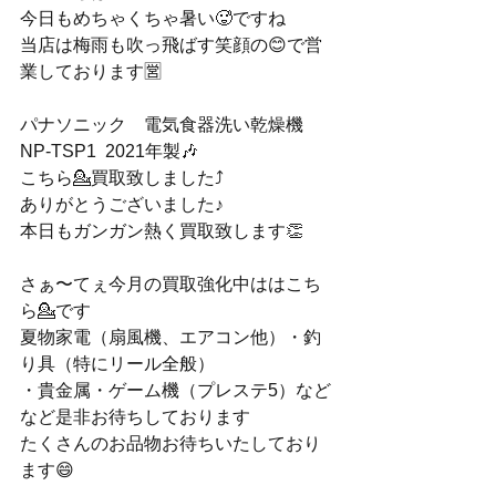
今日もめちゃくちゃ暑い🥵ですね
当店は梅雨も吹っ飛ばす笑顔の😊で営
業しております🈺
パナソニック　電気食器洗い乾燥機　
NP-TSP1  2021年製🎶
こちら💁買取致しました⤴️
ありがとうございました♪
本日もガンガン熱く買取致します👏
さぁ〜てぇ今月の買取強化中ははこち
ら💁です
夏物家電（扇風機、エアコン他）・釣
り具（特にリール全般）
・貴金属・ゲーム機（プレステ5）など
など是非お待ちしております
たくさんのお品物お待ちいたしており
ます😄