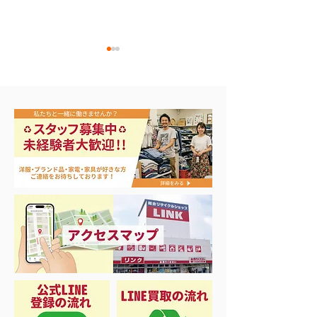
エアコン祭り開
夏に向けて冷凍庫！大量
品揃え❗️