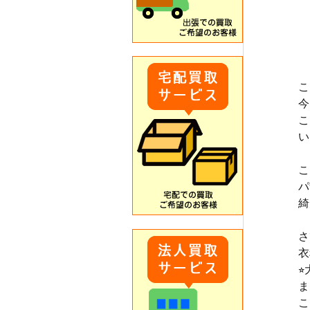
こ
今
こ
い
こ
パ
綺
さ
衣
⭐
ま
こ