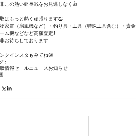
非この熱い延長戦をお見逃しなく👍
取はもっと熱く頑張ります👏
物家電（扇風機など）・釣り具・工具（特殊工具含む）・貴金
ーム機などなど高額査定⤴️
非お待ちしております
ンクインスタもみてね😜
グ：
取情報
セール
ニュース
お知らせ
電