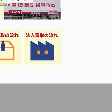
凍庫！大量品揃え❗️