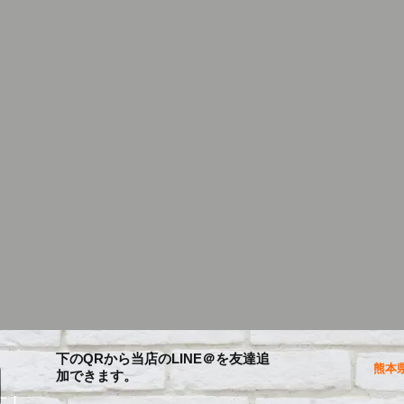
下のQRから当店のLINE＠を友達追
熊本県
加できます。
に！