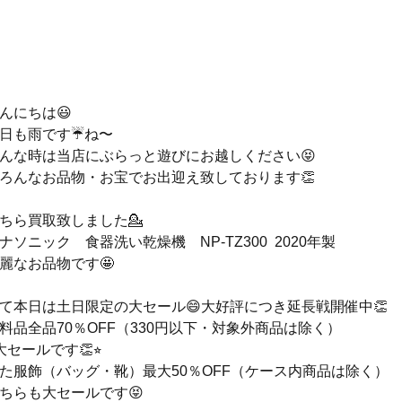
んにちは😃
日も雨です☔ね〜
んな時は当店にぶらっと遊びにお越しください😝
ろんなお品物・お宝でお出迎え致しております👏
ちら買取致しました💁
ナソニック　食器洗い乾燥機　NP-TZ300  2020年製
麗なお品物です🤩
て本日は土日限定の大セール😄大好評につき延長戦開催中👏
料品全品70％OFF（330円以下・対象外商品は除く）
︎大セールです👏⭐︎
た服飾（バッグ・靴）最大50％OFF（ケース内商品は除く）
ちらも大セールです😝