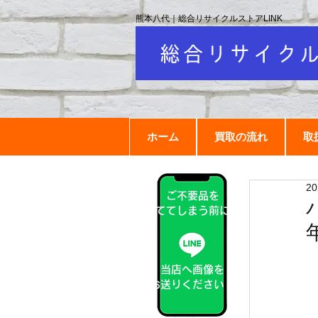
熊本八代｜総合リサイクルストアLINK
ホーム
買取の流れ
取
2
ご不要品を
捨ててしまう前に！
当店へ画像を
お送りください！