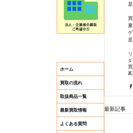
是
買
夏
ゲ
是
リ
タ
買
ホーム
家
買取の流れ
取扱商品一覧
最新記事
最新買取情報
よくある質問