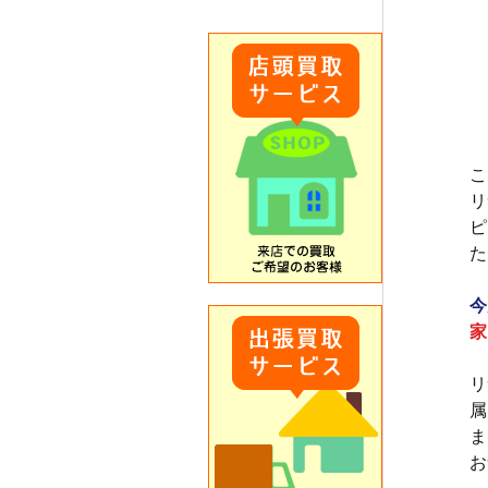
こ
リ
ピ
た
今
家
リ
属
ま
お