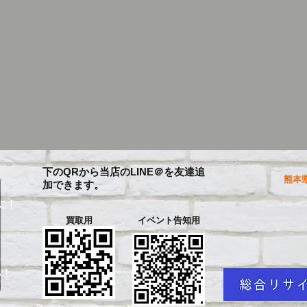
下のQRから当店のLINE＠を友達追
熊本県
加できます。
に！
買取用
イベント告知用
を
い！