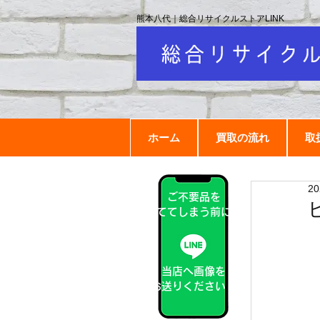
熊本八代｜総合リサイクルストアLINK
ホーム
買取の流れ
取
2
ご不要品を
捨ててしまう前に！
当店へ画像を
お送りください！