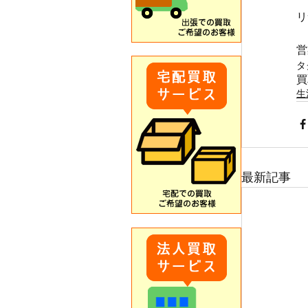
リ
営
タ
買
生
最新記事