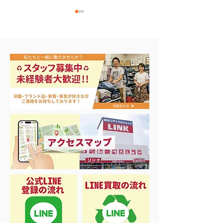
エアコン祭り開
夏に向けて冷凍庫！大量
品揃え❗️