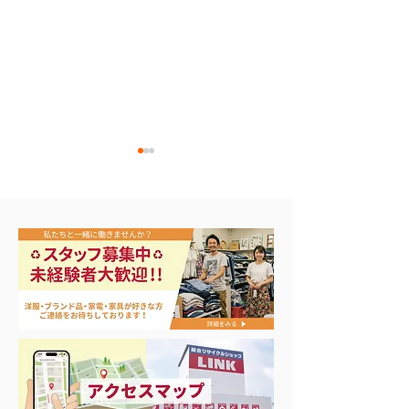
☆新ダイワ 溶接機入
【昭和レトロ】
荷 EGW151MS
ア蓄音機 No.2