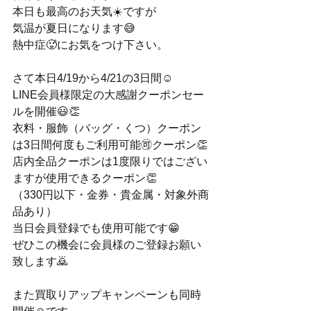
本日も最高のお天気☀️ですが
気温が夏日になります😅
熱中症🥵にお気をつけ下さい。
さて本日4/19から4/21の3日間☺️
LINE会員様限定の大感謝クーポンセー
ルを開催😃👏
衣料・服飾（バッグ・くつ）クーポン
は3日間何度もご利用可能🉑クーポン👏
店内全品クーポンは1度限りではござい
ますが使用できるクーポン👏
（330円以下・金券・貴金属・対象外商
品あり）
当日会員登録でも使用可能です😁
ぜひこの機会に会員様のご登録お願い
致します🙇
また買取りアップキャンペーンも同時