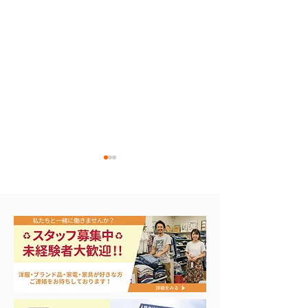
🎣シーズンイン‼️
バカラ シャンパングラ
ス買取！