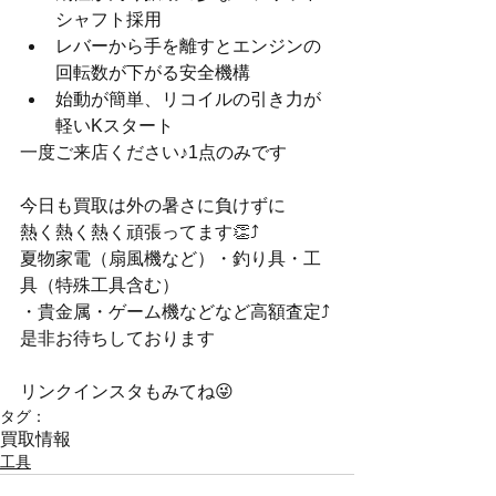
シャフト採用
レバーから手を離すとエンジンの
回転数が下がる安全機構
始動が簡単、リコイルの引き力が
軽いKスタート
一度ご来店ください♪1点のみです
今日も買取は外の暑さに負けずに
熱く熱く熱く頑張ってます👏⤴️
夏物家電（扇風機など）・釣り具・工
具（特殊工具含む）
・貴金属・ゲーム機などなど高額査定⤴️
是非お待ちしております
リンクインスタもみてね😜
タグ：
買取情報
工具