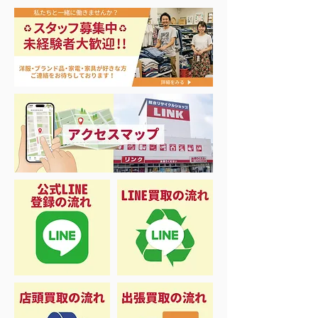
新品未使用工具買取‼️
マキタ電動工具他
しました