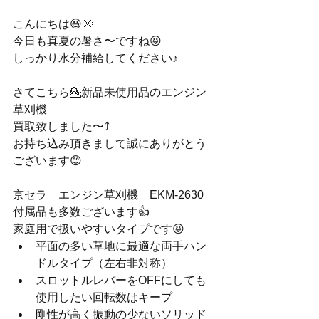
こんにちは😃🌞
今日も真夏の暑さ〜ですね😝
しっかり水分補給してください♪
さてこちら💁新品未使用品のエンジン
草刈機
買取致しました〜⤴️
お持ち込み頂きまして誠にありがとう
ございます😊
京セラ　エンジン草刈機　EKM-2630
付属品も多数ございます👍
家庭用で扱いやすいタイプです😝
平面の多い草地に最適な両手ハン
ドルタイプ（左右非対称）
スロットルレバーをOFFにしても
使用したい回転数はキープ
剛性が高く振動の少ないソリッド