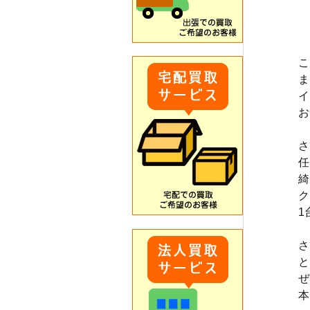
こ
ま
イ
お
さ
任
綺
ク
1
さ
と
ぜ
本