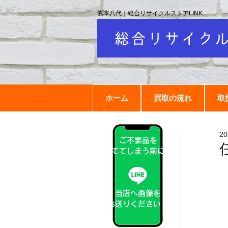
熊本八代｜総合リサイクルストアLINK
ホーム
買取の流れ
取
2
ご不要品を
捨ててしまう前に！
当店へ画像を
お送りください！