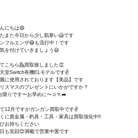
んにちは😄
たまた今日から少し肌寒い🥶です
ンフルエンザ😷も流行中！です
気を付けていきましょう😃
てこちら💁買取致しました👏
天堂Switch有機ELモデルです✌️
麗に使用されております【美品】です
リスマスのプレゼントにいかがですか？
台限りです〜お早めに〜☺️🏃‍➡️
て12月ですがガンガン買取中です✌️
くに貴金属・釣具・工具・家具は買取強化中‼️
ひお持ちください
日も笑顔😊満載で営業中🈺です