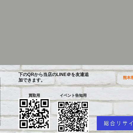
下のQRから当店のLINE＠を友達追
熊本県
加できます。
に！
買取用
イベント告知用
を
い！