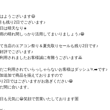
はようございます😃
月も残り2日でございます♪
日は晴天なり☀️
雨の晴れ間しっかり活用してまいりましょう♪😁
て当店のエアコン祭り＆夏先取りセールも残り2日です♪
好評でございます♪
利用されましたお客様誠に有難うございます🙇
だご利用されていらっしゃらないお客様はダッシュ🏃‍➡️です♪
加追加で商品を揃えておりますので
り2日ではございますがお急ぎください😁
だ間に合います。
日も元気に😀笑顔で営業いたしております🈺