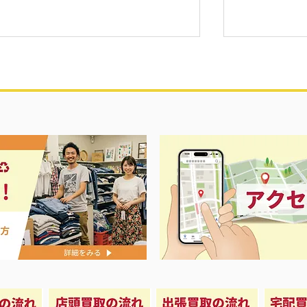
エアコン祭
て冷凍庫！大量品揃え❗️