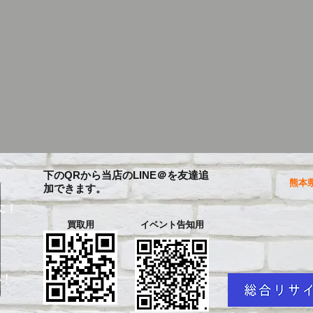
下のQRから当店のLINE＠を友達追
熊本県
加できます。
に！
買取用
イベント告知用
を
い！