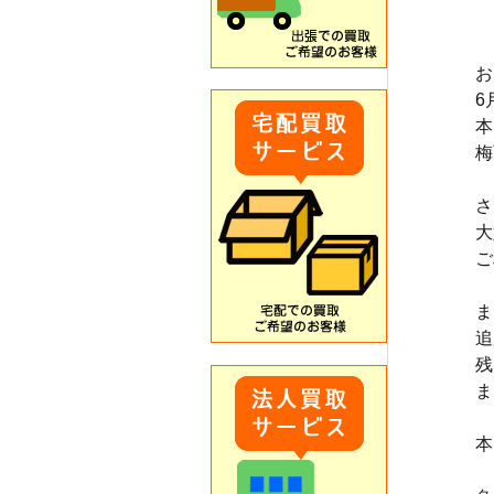
お
6
本
梅
さ
大
ご
ま
追
残
ま
本