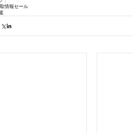
グ：
取情報
セール
電