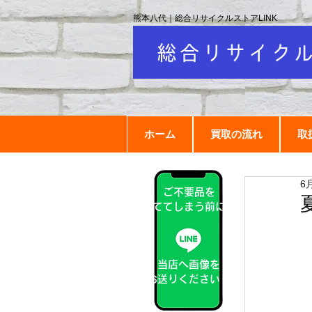
熊本八代｜総合リサイクルストアLINK
ホーム
買取の流れ
取
6
ご不要品を
捨ててしまう前に！
当店へ画像を
お送りください！