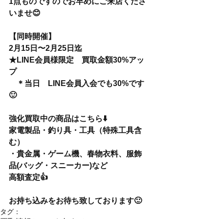
1点ものですのでお早めにご来店くださ
いませ😊
【同時開催】
2月15日〜2月25日迄
★LINE会員様限定　買取金額30%アッ
プ
　＊当日　LINE会員入会でも30%です
🙂
強化買取中の商品はこちら⬇️
家電製品・釣り具・工具（特殊工具含
む）
・貴金属・ゲーム機、春物衣料、服飾
品(バッグ・スニーカー)など
高額査定👍
お持ち込みをお待ち致しております🙂
タグ：