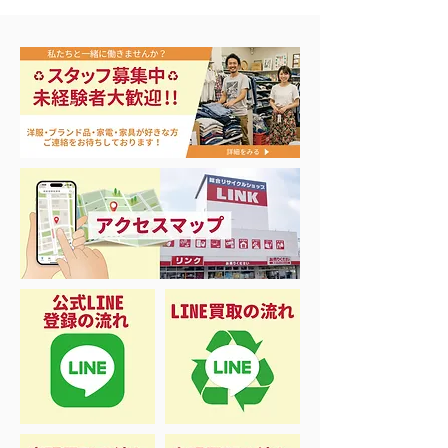
買取アップ開催中‼️
買取アップ＆大
20％OFFキャン