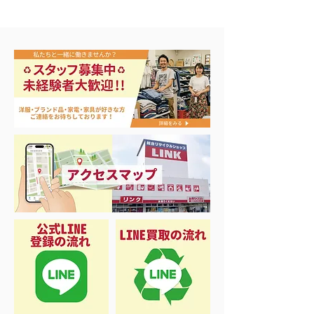
エアコン祭り開
夏に向けて冷凍庫！大量
品揃え❗️