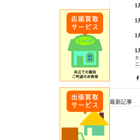
1
1
1
1
タ
ニ
最新記事