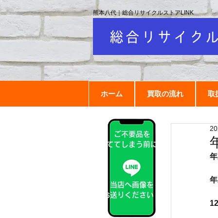
熊本八代｜総合リサイクルストアLINK
ホーム
買取の流れ
取
2
ご不要品を
捨ててしまう前に！
年
年
当店へ画像を
お送りください！
1