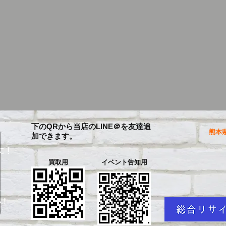
下のQRから当店のLINE＠を友達追
熊本県
加できます。
に！
買取用
イベント告知用
を
い！