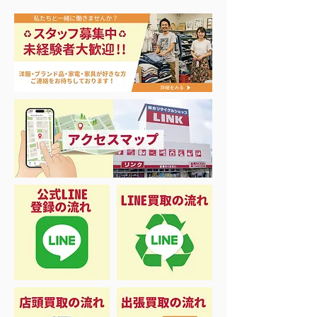
買取アップ開催中‼️
買取アップ＆大
20％OFFキャン