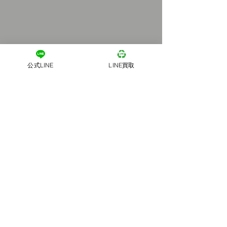
公式LINE
LINE買取
ご不要品を
捨ててしまう前に！