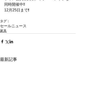
同時開催中‼️
12月25日まで❗️
タグ：
セール
ニュース
家具
最新記事