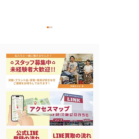
昭和レトロ ランプコー
6人用ロッカー
ナー！💡
しました！