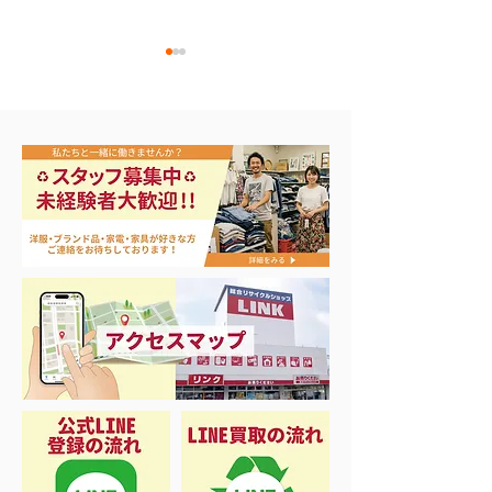
貴金属‼️入荷☺️
貴金属高価買取
た！