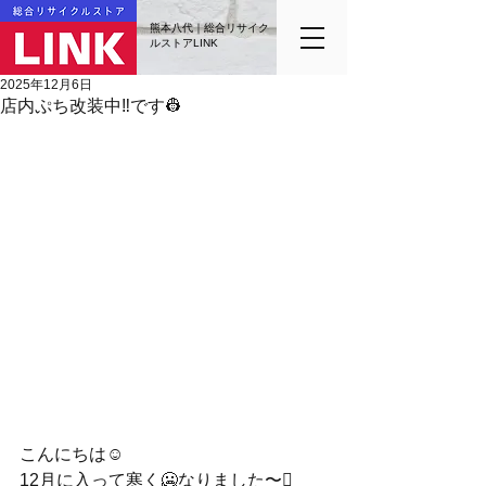
熊本八代｜総合リサイク
ルストアLINK
2025年12月6日
店内ぷち改装中‼️です👷
こんにちは☺️
12月に入って寒く🥶なりました〜🪾