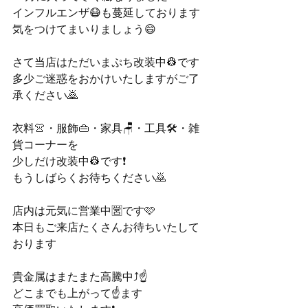
インフルエンザ😷も蔓延しております
気をつけてまいりましょう😄
さて当店はただいまぷち改装中👷です
多少ご迷惑をおかけいたしますがご了
承ください🙇
衣料👚・服飾👜・家具🪑・工具🛠️・雑
貨コーナーを
少しだけ改装中👷です❗️
もうしばらくお待ちください🙇
店内は元気に営業中🈺です🩷
本日もご来店たくさんお待ちいたして
おります
貴金属はまたまた高騰中⤴️☝️
どこまでも上がって☝️ます