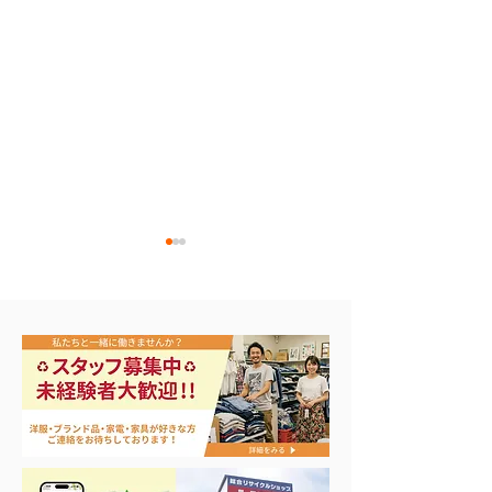
エアコン祭り開
夏に向けて冷凍庫！大量
品揃え❗️