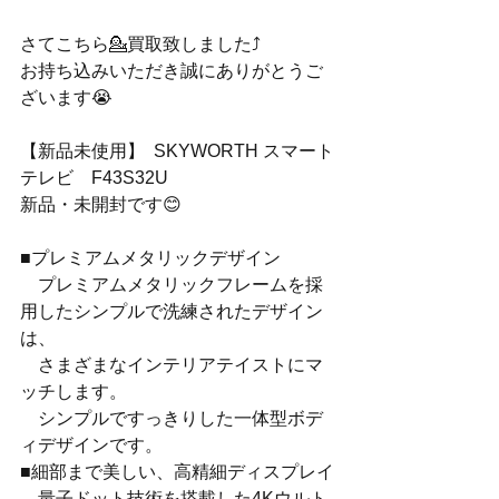
さてこちら💁買取致しました⤴️
お持ち込みいただき誠にありがとうご
ざいます😭
【新品未使用】  SKYWORTH スマート
テレビ　F43S32U
新品・未開封です😊
■プレミアムメタリックデザイン
　プレミアムメタリックフレームを採
用したシンプルで洗練されたデザイン
は、
　さまざまなインテリアテイストにマ
ッチします。
　シンプルですっきりした一体型ボデ
ィデザインです。
■細部まで美しい、高精細ディスプレイ
　量子ドット技術を搭載した4Kウルト