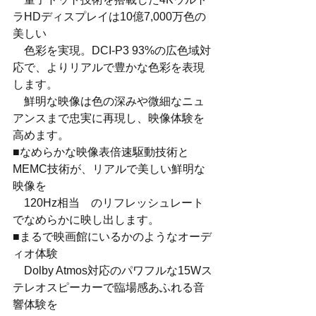
ラHDディスプレイは10億7,000万色の
美しい
　色彩を実現。DCI-P3 93%の広色域対
応で、よりリアルで豊かな色彩を表現
します。
　鮮明な映像は色の深みや微細なニュ
アンスまで忠実に再現し、映像体験を
高めます。
■なめらかな映像表倍速駆動技術と
MEMC技術が、リアルで美しい鮮明な
映像を
　120Hz相当　のリフレッシュレート
でなめらかに映し出します。
■まるで映画館にいるかのようなオーデ
ィオ体験
　Dolby Atmos対応のパワフルな15Wス
テレオスピーカーで臨場感あふれる音
響体験を