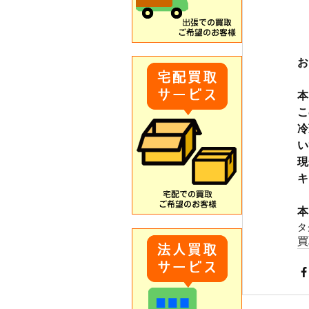
お
本
こ
冷
い
現
キ
本
タ
買