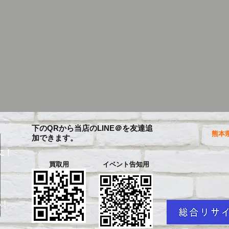
下のQRから当店のLINE＠を友達追
熊本県
加できます。
に！
買取用
イベント告知用
を
い！