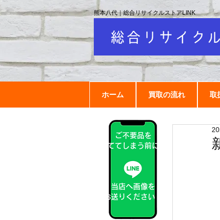
熊本八代｜総合リサイクルストアLINK
ホーム
買取の流れ
取
2
ご不要品を
捨ててしまう前に！
当店へ画像を
お送りください！