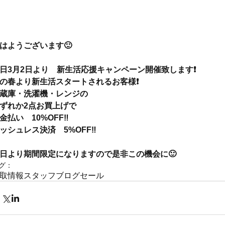
はようございます🙂
日3月2日より　新生活応援キャンペーン開催致します❗️
の春より新生活スタートされるお客様❗️
蔵庫・洗濯機・レンジの
ずれか2点お買上げで
金払い　10%OFF‼️
ッシュレス決済　5%OFF‼️
日より期間限定になりますので是非この機会に🙂
グ：
取情報
スタッフブログ
セール