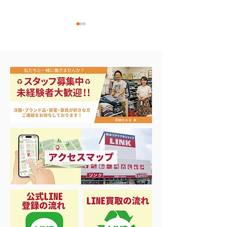
エアコン祭り開
夏に向けて冷凍庫！大量
品揃え❗️