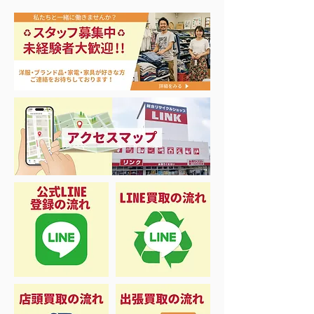
ソニー PS4Pro 1TB 買
ヤエス 無線機 
897D買取り致
取致しました❗️