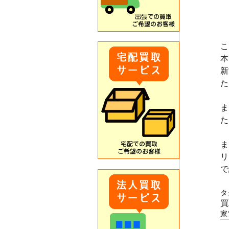
こ
本
新
た
ま
た
ま
リ
で
　
タ
買
家