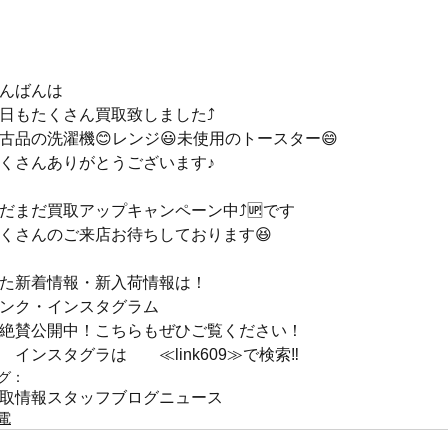
んばんは
日もたくさん買取致しました⤴️
古品の洗濯機😊レンジ😃未使用のトースター😄
くさんありがとうございます♪
だまだ買取アップキャンペーン中⤴️🆙です
くさんのご来店お待ちしております😆
た新着情報・新入荷情報は！
ンク・インスタグラム
絶賛公開中！こちらもぜひご覧ください！
　インスタグラは　　≪link609≫で検索‼
グ：
取情報
スタッフブログ
ニュース
電