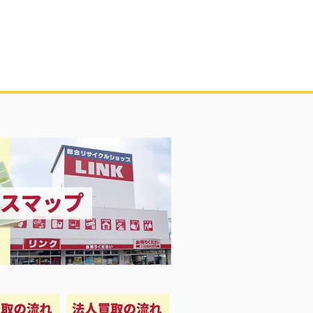
凍庫！大量品揃え❗️