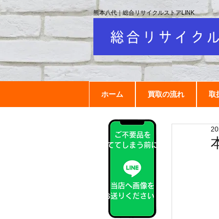
熊本八代｜総合リサイクルストアLINK
ホーム
買取の流れ
取
2
ご不要品を
捨ててしまう前に！
当店へ画像を
お送りください！