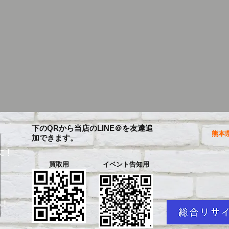
下のQRから当店のLINE＠を友達追
熊本県
加できます。
に！
買取用
イベント告知用
を
い！