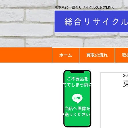
熊本八代｜総合リサイクルストアLINK
ホーム
買取の流れ
取
2
ご不要品を
捨ててしまう前に！
当店へ画像を
お送りください！