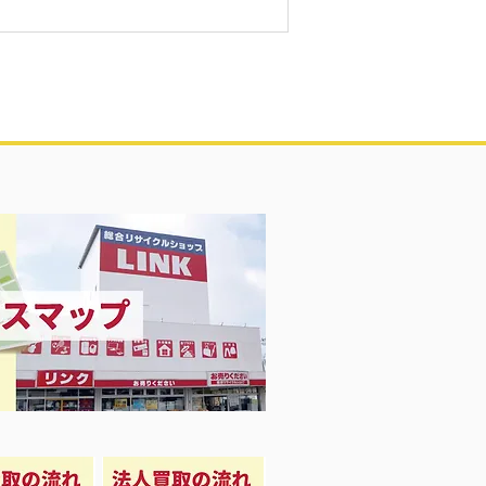
凍庫！大量品揃え❗️