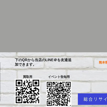
下のQRから当店のLINE＠を友達追
熊本県
加できます。
に！
買取用
イベント告知用
を
い！