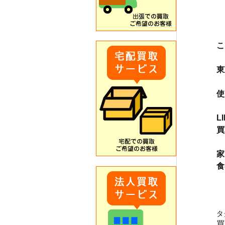
こ
東
使
L
買
　
家
食
　
タ
買