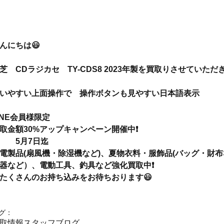
んにちは😃
芝　CDラジカセ　TY-CDS8 2023年製を買取りさせていただ
いやすい上面操作で　操作ボタンも見やすい日本語表示
INE会員様限定
取金額30%アップキャンペーン開催中❗️
　　5月7日迄
電製品(扇風機・除湿機など)、夏物衣料・服飾品(バッグ・財布
器など）、電動工具、釣具など強化買取中❗️
たくさんのお持ち込みをお待ちおります😃
グ：
取情報
スタッフブログ