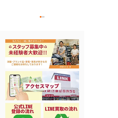
買取アップ開催中
本日から3日間の大セー
ル‼️