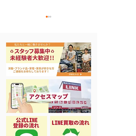
🎣シーズンイン‼️
バカラ シャンパングラ
ス買取！