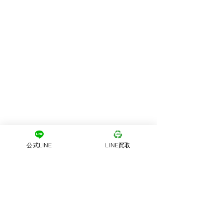
公式LINE
LINE買取
熊本八代｜総合リサイク
ルストアLINK
記事
全ての記事