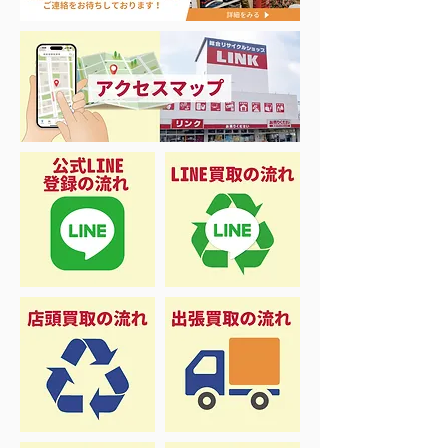
た♡
ミボート買取まし