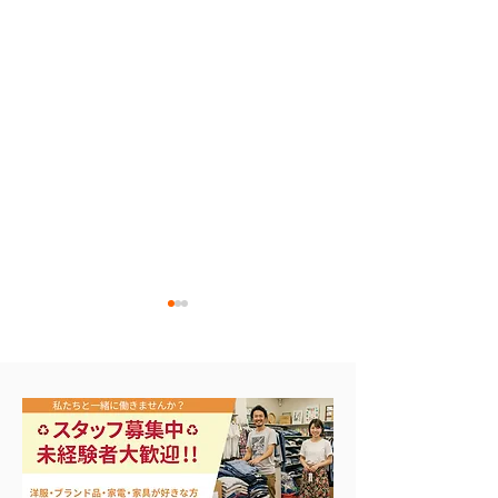
リール各種買取致しまし
ジョンボート B