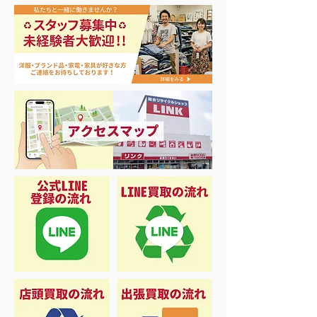
店内ぷち改装❗️
昭和レトロ ランプコー
ナー！💡