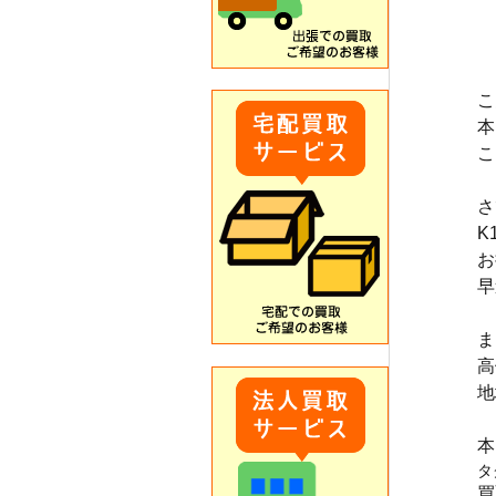
こ
本
こ
さ
K
お
早
ま
高
地
本
タ
買