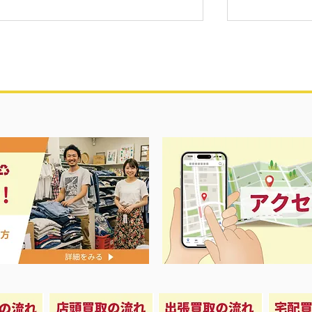
店内ぷち改装
e・iPad・Androidスマホなど買取強