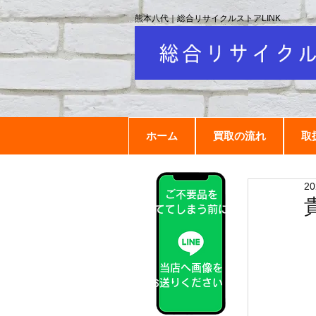
熊本八代｜総合リサイクルストアLINK
ホーム
買取の流れ
取
2
ご不要品を
捨ててしまう前に！
当店へ画像を
お送りください！