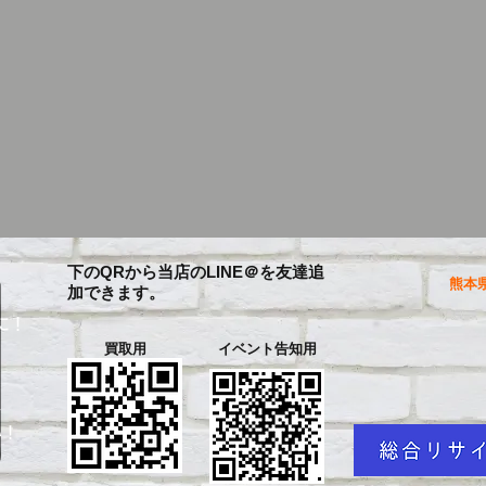
下のQRから当店のLINE＠を友達追
熊本県
加できます。
に！
買取用
イベント告知用
を
い！