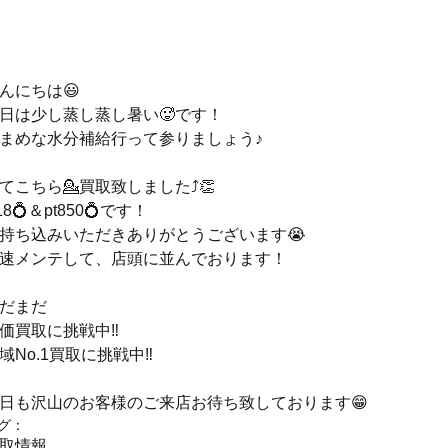
んにちは😃
日は少し蒸し蒸し暑い🥵です！
まめな水分補給行って参りましょう♪
てこちら💁買取致しました⤴️👏
18💍＆pt850💍です！
持ち込みいただきありがとうございます😭
速メンテして、店頭に並んでおります！
だまだ
価買取に挑戦中‼️
域No.1買取に挑戦中‼️
日も沢山のお客様のご来店お待ち致しております😁
グ：
取情報